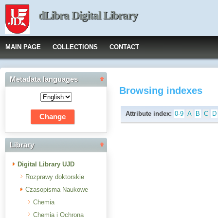
dLibra Digital Library
MAIN PAGE
COLLECTIONS
CONTACT
Metadata languages
Browsing indexes
Attribute index:
0-9
A
B
C
D
Library
Digital Library UJD
Rozprawy doktorskie
Czasopisma Naukowe
Chemia
Chemia i Ochrona