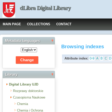
dLibra Digital Library
MAIN PAGE
COLLECTIONS
CONTACT
Metadata languages
Browsing indexes
Attribute index:
0-9
A
B
C
D
Library
Digital Library UJD
Rozprawy doktorskie
Czasopisma Naukowe
Chemia
Chemia i Ochrona