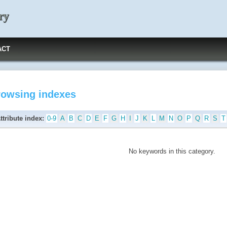
ry
ACT
rowsing indexes
ttribute index:
0-9
A
B
C
D
E
F
G
H
I
J
K
L
M
N
O
P
Q
R
S
T
No keywords in this category.