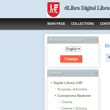
dLibra Digital Libra
MAIN PAGE
COLLECTIONS
CONT
Metadata languages
B
A
Library
Digital Library UJD
Rozprawy doktorskie
Czasopisma Naukowe
Chemia
Chemia i Ochrona