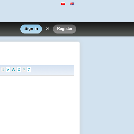
Sign in
or
Register
U
V
W
X
Y
Z