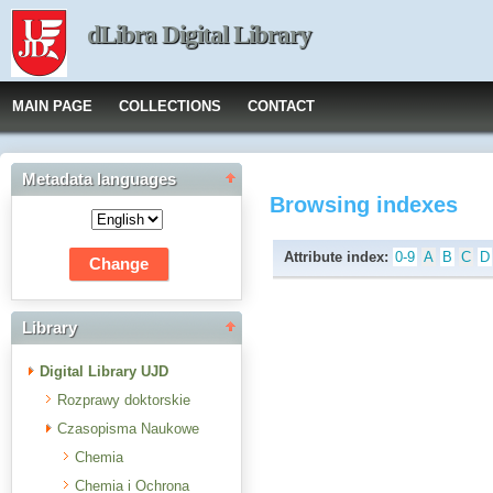
dLibra Digital Library
MAIN PAGE
COLLECTIONS
CONTACT
Metadata languages
Browsing indexes
Attribute index:
0-9
A
B
C
D
Library
Digital Library UJD
Rozprawy doktorskie
Czasopisma Naukowe
Chemia
Chemia i Ochrona