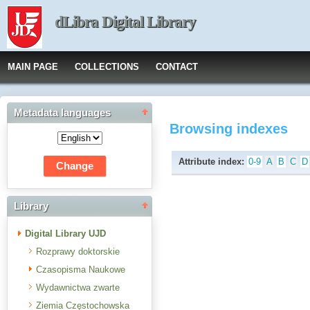
dLibra Digital Library
MAIN PAGE
COLLECTIONS
CONTACT
Metadata languages
Browsing indexes
Attribute index:
0-9
A
B
C
D
Library
Digital Library UJD
Rozprawy doktorskie
Czasopisma Naukowe
Wydawnictwa zwarte
Ziemia Częstochowska