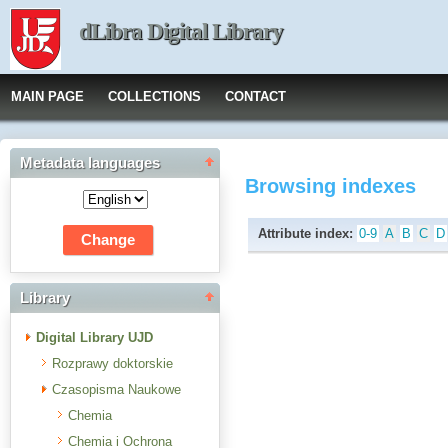
dLibra Digital Library
MAIN PAGE
COLLECTIONS
CONTACT
Metadata languages
Browsing indexes
Attribute index:
0-9
A
B
C
D
Library
Digital Library UJD
Rozprawy doktorskie
Czasopisma Naukowe
Chemia
Chemia i Ochrona