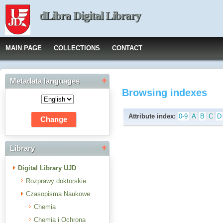
dLibra Digital Library
MAIN PAGE
COLLECTIONS
CONTACT
Metadata languages
Browsing indexes
Attribute index:
0-9
A
B
C
D
Library
Digital Library UJD
Rozprawy doktorskie
Czasopisma Naukowe
Chemia
Chemia i Ochrona