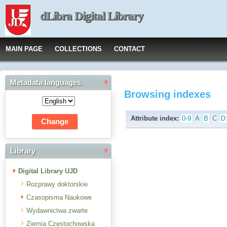
dLibra Digital Library
MAIN PAGE
COLLECTIONS
CONTACT
Metadata languages
Browsing indexes
Attribute index:
0-9
A
B
C
D
Library
Digital Library UJD
Rozprawy doktorskie
Czasopisma Naukowe
Wydawnictwa zwarte
Ziemia Częstochowska