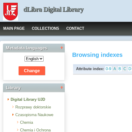
dLibra Digital Library
MAIN PAGE
COLLECTIONS
CONTACT
Metadata languages
Browsing indexes
Attribute index:
0-9
A
B
C
D
Library
Digital Library UJD
Rozprawy doktorskie
Czasopisma Naukowe
Chemia
Chemia i Ochrona