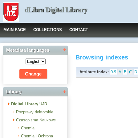
dLibra Digital Library
MAIN PAGE
COLLECTIONS
CONTACT
Metadata languages
Browsing indexes
Attribute index:
0-9
A
B
C
D
Library
Digital Library UJD
Rozprawy doktorskie
Czasopisma Naukowe
Chemia
Chemia i Ochrona