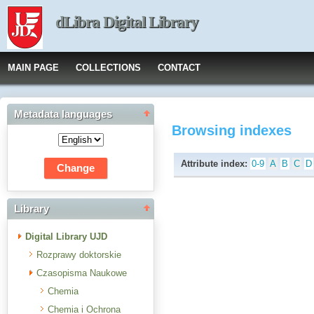
dLibra Digital Library
MAIN PAGE
COLLECTIONS
CONTACT
Metadata languages
Browsing indexes
Attribute index:
0-9
A
B
C
D
Library
Digital Library UJD
Rozprawy doktorskie
Czasopisma Naukowe
Chemia
Chemia i Ochrona