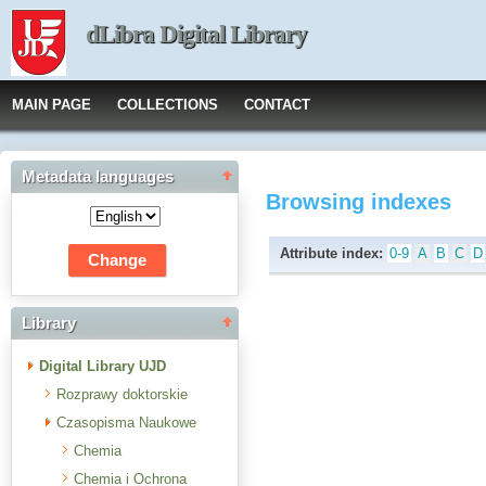
dLibra Digital Library
MAIN PAGE
COLLECTIONS
CONTACT
Metadata languages
Browsing indexes
Attribute index:
0-9
A
B
C
D
Library
Digital Library UJD
Rozprawy doktorskie
Czasopisma Naukowe
Chemia
Chemia i Ochrona