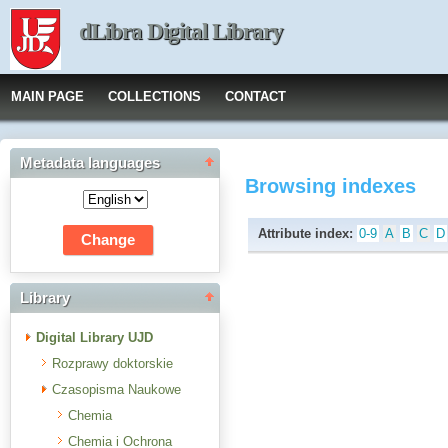
dLibra Digital Library
MAIN PAGE
COLLECTIONS
CONTACT
Metadata languages
Browsing indexes
Attribute index:
0-9
A
B
C
D
Library
Digital Library UJD
Rozprawy doktorskie
Czasopisma Naukowe
Chemia
Chemia i Ochrona