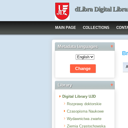
dLibra Digital Libra
MAIN PAGE
COLLECTIONS
CONT
Metadata languages
B
A
Library
Digital Library UJD
Rozprawy doktorskie
Czasopisma Naukowe
Wydawnictwa zwarte
Ziemia Częstochowska