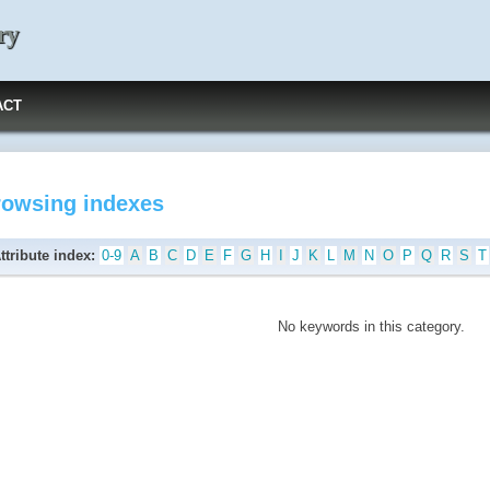
ry
ACT
rowsing indexes
ttribute index:
0-9
A
B
C
D
E
F
G
H
I
J
K
L
M
N
O
P
Q
R
S
T
No keywords in this category.