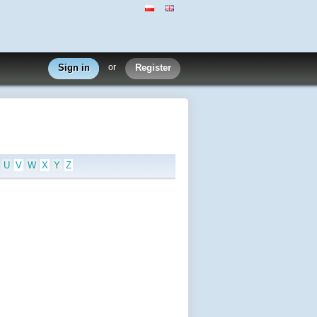
Sign in
or
Register
U
V
W
X
Y
Z