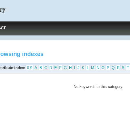
ry
ACT
rowsing indexes
ttribute index:
0-9
A
B
C
D
E
F
G
H
I
J
K
L
M
N
O
P
Q
R
S
T
No keywords in this category.