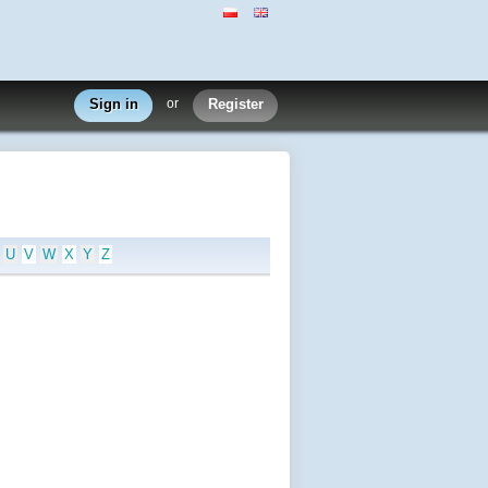
Sign in
or
Register
U
V
W
X
Y
Z