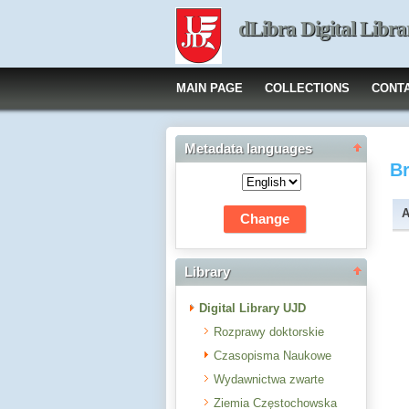
dLibra Digital Libra
MAIN PAGE
COLLECTIONS
CONT
Metadata languages
B
A
Library
Digital Library UJD
Rozprawy doktorskie
Czasopisma Naukowe
Wydawnictwa zwarte
Ziemia Częstochowska