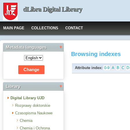
dLibra Digital Library
MAIN PAGE
COLLECTIONS
CONTACT
Metadata languages
Browsing indexes
Attribute index:
0-9
A
B
C
D
Library
Digital Library UJD
Rozprawy doktorskie
Czasopisma Naukowe
Chemia
Chemia i Ochrona