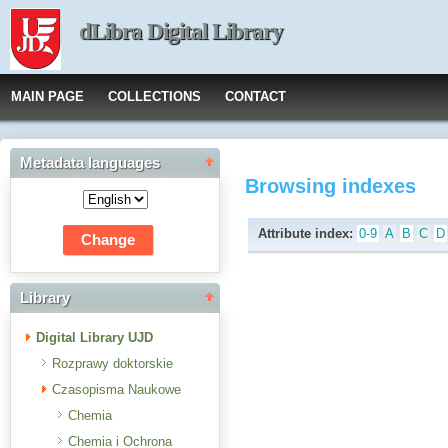
dLibra Digital Library
MAIN PAGE
COLLECTIONS
CONTACT
Metadata languages
Browsing indexes
Attribute index:
0-9
A
B
C
D
Library
Digital Library UJD
Rozprawy doktorskie
Czasopisma Naukowe
Chemia
Chemia i Ochrona