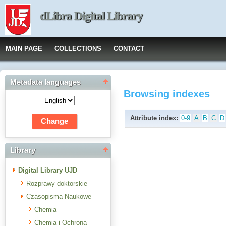
dLibra Digital Library
MAIN PAGE
COLLECTIONS
CONTACT
Metadata languages
Browsing indexes
Attribute index:
0-9
A
B
C
D
Library
Digital Library UJD
Rozprawy doktorskie
Czasopisma Naukowe
Chemia
Chemia i Ochrona