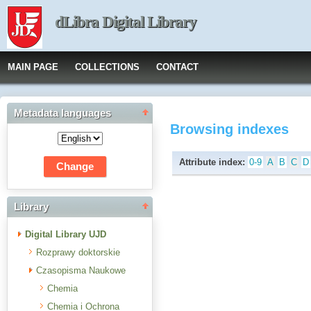
dLibra Digital Library
MAIN PAGE
COLLECTIONS
CONTACT
Metadata languages
Browsing indexes
Attribute index:
0-9
A
B
C
D
Library
Digital Library UJD
Rozprawy doktorskie
Czasopisma Naukowe
Chemia
Chemia i Ochrona