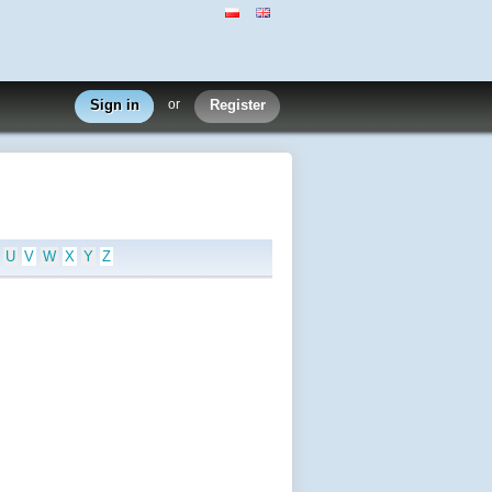
Sign in
or
Register
U
V
W
X
Y
Z