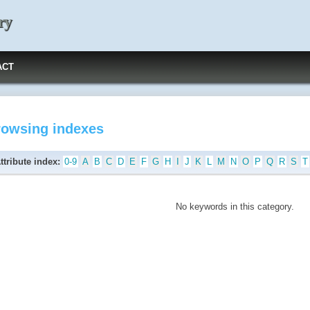
ry
ACT
rowsing indexes
ttribute index:
0-9
A
B
C
D
E
F
G
H
I
J
K
L
M
N
O
P
Q
R
S
T
No keywords in this category.