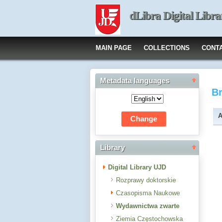
dLibra Digital Libra
MAIN PAGE
COLLECTIONS
CONT
Metadata languages
B
A
Library
Digital Library UJD
Rozprawy doktorskie
Czasopisma Naukowe
Wydawnictwa zwarte
Ziemia Częstochowska