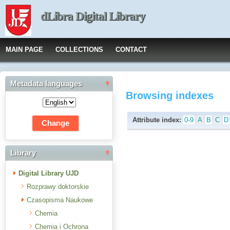
dLibra Digital Library
MAIN PAGE
COLLECTIONS
CONTACT
Metadata languages
Browsing indexes
Attribute index:
0-9
A
B
C
D
Library
Digital Library UJD
Rozprawy doktorskie
Czasopisma Naukowe
Chemia
Chemia i Ochrona