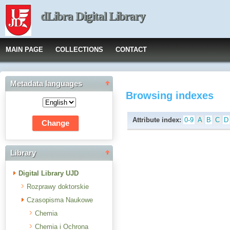
dLibra Digital Library
MAIN PAGE
COLLECTIONS
CONTACT
Metadata languages
Browsing indexes
Attribute index:
0-9
A
B
C
D
Library
Digital Library UJD
Rozprawy doktorskie
Czasopisma Naukowe
Chemia
Chemia i Ochrona