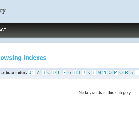
ry
ACT
rowsing indexes
ttribute index:
0-9
A
B
C
D
E
F
G
H
I
J
K
L
M
N
O
P
Q
R
S
T
No keywords in this category.