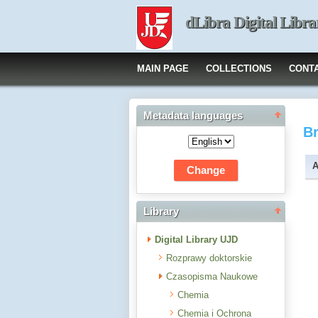
dLibra Digital Libra
MAIN PAGE
COLLECTIONS
CONT
Metadata languages
B
A
Library
Digital Library UJD
Rozprawy doktorskie
Czasopisma Naukowe
Chemia
Chemia i Ochrona