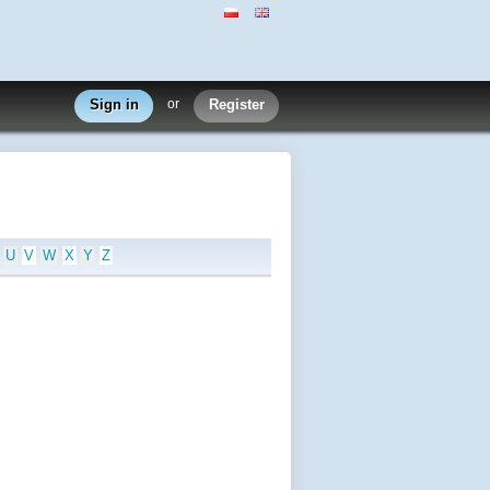
Sign in
or
Register
U
V
W
X
Y
Z