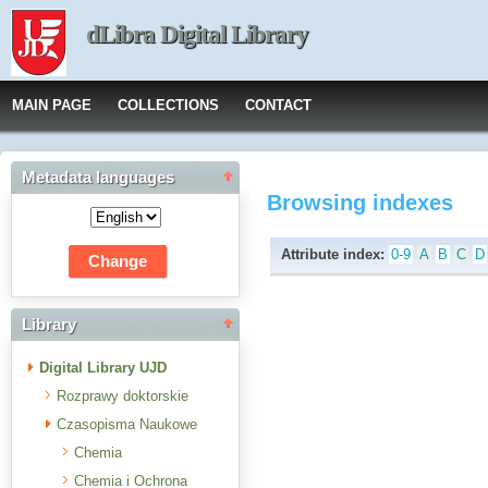
dLibra Digital Library
MAIN PAGE
COLLECTIONS
CONTACT
Metadata languages
Browsing indexes
Attribute index:
0-9
A
B
C
D
Library
Digital Library UJD
Rozprawy doktorskie
Czasopisma Naukowe
Chemia
Chemia i Ochrona