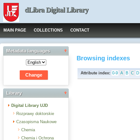
dLibra Digital Library
MAIN PAGE
COLLECTIONS
CONTACT
Metadata languages
Browsing indexes
Attribute index:
0-9
A
B
C
D
Library
Digital Library UJD
Rozprawy doktorskie
Czasopisma Naukowe
Chemia
Chemia i Ochrona