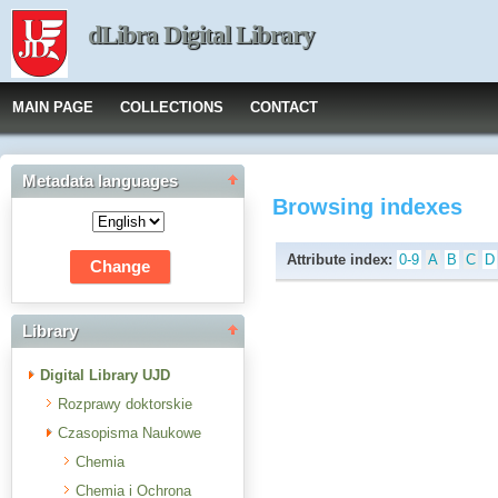
dLibra Digital Library
MAIN PAGE
COLLECTIONS
CONTACT
Metadata languages
Browsing indexes
Attribute index:
0-9
A
B
C
D
Library
Digital Library UJD
Rozprawy doktorskie
Czasopisma Naukowe
Chemia
Chemia i Ochrona