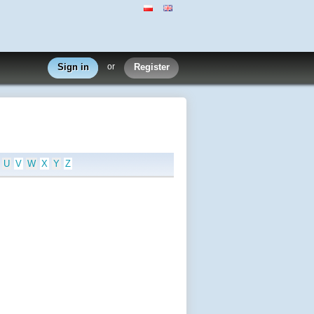
Sign in
or
Register
U
V
W
X
Y
Z