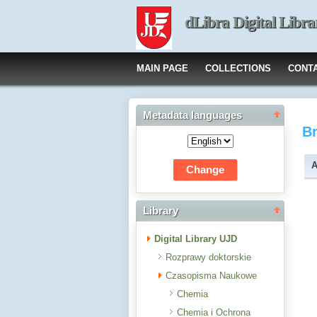
dLibra Digital Libra
MAIN PAGE
COLLECTIONS
CONT
Metadata languages
B
A
Library
Digital Library UJD
Rozprawy doktorskie
Czasopisma Naukowe
Chemia
Chemia i Ochrona