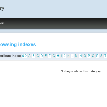
ry
ACT
rowsing indexes
ttribute index:
0-9
A
B
C
D
E
F
G
H
I
J
K
L
M
N
O
P
Q
R
S
T
No keywords in this category.