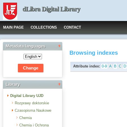
dLibra Digital Library
MAIN PAGE
COLLECTIONS
CONTACT
Metadata languages
Browsing indexes
Attribute index:
0-9
A
B
C
D
Library
Digital Library UJD
Rozprawy doktorskie
Czasopisma Naukowe
Chemia
Chemia i Ochrona