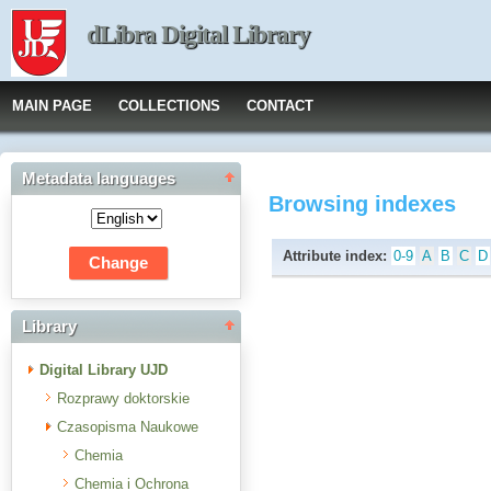
dLibra Digital Library
MAIN PAGE
COLLECTIONS
CONTACT
Metadata languages
Browsing indexes
Attribute index:
0-9
A
B
C
D
Library
Digital Library UJD
Rozprawy doktorskie
Czasopisma Naukowe
Chemia
Chemia i Ochrona