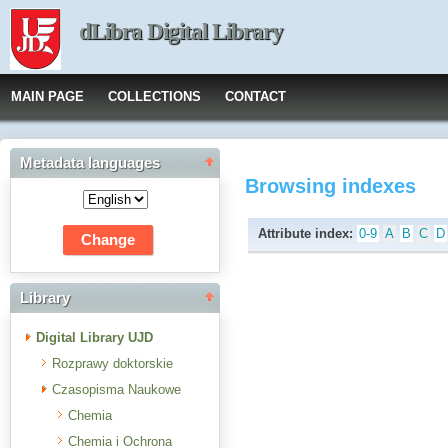
dLibra Digital Library
MAIN PAGE
COLLECTIONS
CONTACT
Metadata languages
Browsing indexes
Attribute index:
0-9
A
B
C
D
Library
Digital Library UJD
Rozprawy doktorskie
Czasopisma Naukowe
Chemia
Chemia i Ochrona