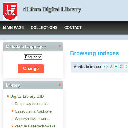
dLibra Digital Library
MAIN PAGE
COLLECTIONS
CONTACT
Metadata languages
Browsing indexes
Attribute index:
0-9
A
B
C
D
Library
Digital Library UJD
Rozprawy doktorskie
Czasopisma Naukowe
Wydawnictwa zwarte
Ziemia Częstochowska