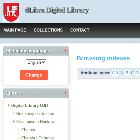
dLibra Digital Library
MAIN PAGE
COLLECTIONS
CONTACT
Metadata languages
Browsing indexes
Attribute index:
0-9
A
B
C
D
Library
Digital Library UJD
Rozprawy doktorskie
Czasopisma Naukowe
Chemia
Chemia i Ochrona