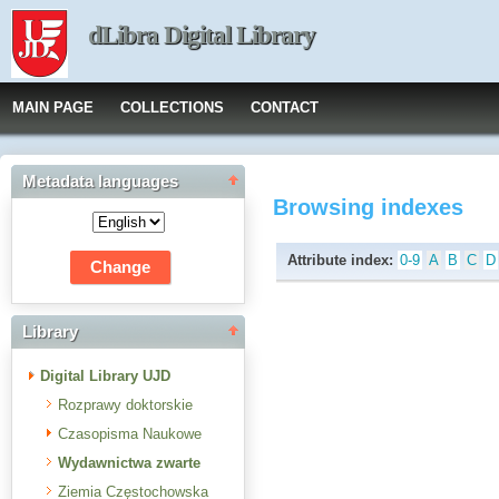
dLibra Digital Library
MAIN PAGE
COLLECTIONS
CONTACT
Metadata languages
Browsing indexes
Attribute index:
0-9
A
B
C
D
Library
Digital Library UJD
Rozprawy doktorskie
Czasopisma Naukowe
Wydawnictwa zwarte
Ziemia Częstochowska