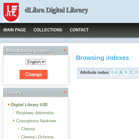
dLibra Digital Library
MAIN PAGE
COLLECTIONS
CONTACT
Metadata languages
Browsing indexes
Attribute index:
0-9
A
B
C
D
Library
Digital Library UJD
Rozprawy doktorskie
Czasopisma Naukowe
Chemia
Chemia i Ochrona