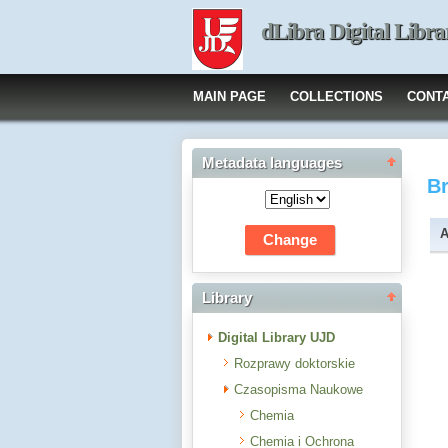
dLibra Digital Libra
MAIN PAGE
COLLECTIONS
CONT
Metadata languages
B
A
Library
Digital Library UJD
Rozprawy doktorskie
Czasopisma Naukowe
Chemia
Chemia i Ochrona