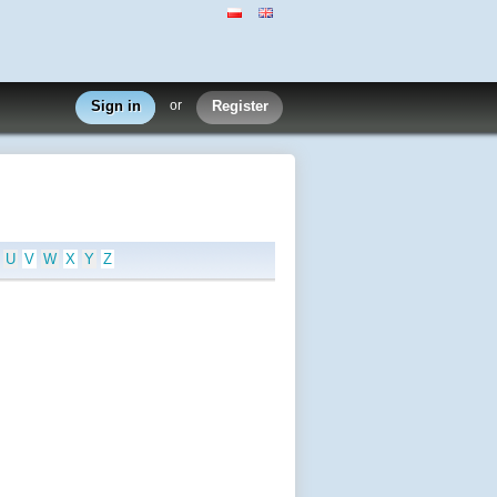
Sign in
or
Register
U
V
W
X
Y
Z