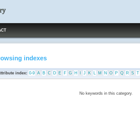
ry
ACT
rowsing indexes
ttribute index:
0-9
A
B
C
D
E
F
G
H
I
J
K
L
M
N
O
P
Q
R
S
T
No keywords in this category.