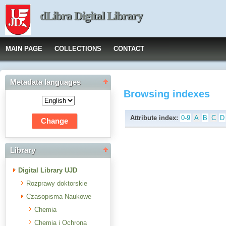
dLibra Digital Library
MAIN PAGE
COLLECTIONS
CONTACT
Metadata languages
Browsing indexes
Attribute index:
0-9
A
B
C
D
Library
Digital Library UJD
Rozprawy doktorskie
Czasopisma Naukowe
Chemia
Chemia i Ochrona