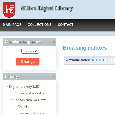
dLibra Digital Library
MAIN PAGE
COLLECTIONS
CONTACT
Metadata languages
Browsing indexes
Attribute index:
0-9
A
B
C
D
Library
Digital Library UJD
Rozprawy doktorskie
Czasopisma Naukowe
Chemia
Chemia i Ochrona