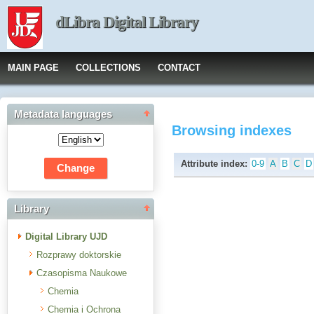
dLibra Digital Library
MAIN PAGE
COLLECTIONS
CONTACT
Metadata languages
Browsing indexes
Attribute index:
0-9
A
B
C
D
Library
Digital Library UJD
Rozprawy doktorskie
Czasopisma Naukowe
Chemia
Chemia i Ochrona