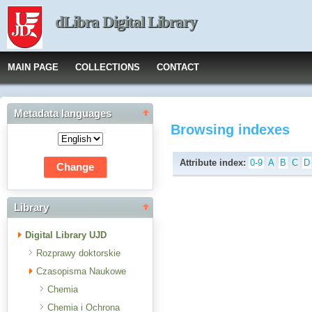
dLibra Digital Library
MAIN PAGE
COLLECTIONS
CONTACT
Metadata languages
Browsing indexes
Attribute index:
0-9
A
B
C
D
Library
Digital Library UJD
Rozprawy doktorskie
Czasopisma Naukowe
Chemia
Chemia i Ochrona