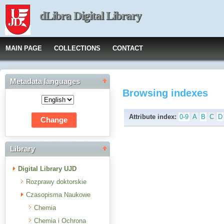
dLibra Digital Library
MAIN PAGE
COLLECTIONS
CONTACT
Metadata languages
Browsing indexes
Attribute index:
0-9
A
B
C
D
Library
Digital Library UJD
Rozprawy doktorskie
Czasopisma Naukowe
Chemia
Chemia i Ochrona