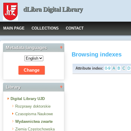
dLibra Digital Library
MAIN PAGE
COLLECTIONS
CONTACT
Metadata languages
Browsing indexes
Attribute index:
0-9
A
B
C
D
Library
Digital Library UJD
Rozprawy doktorskie
Czasopisma Naukowe
Wydawnictwa zwarte
Ziemia Częstochowska