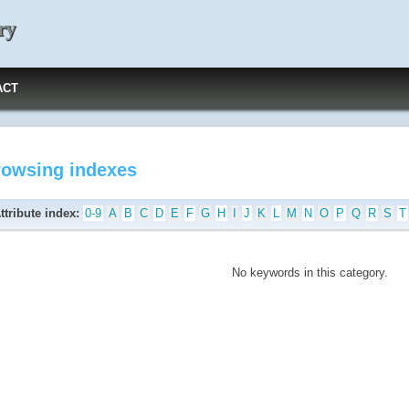
ry
ACT
rowsing indexes
ttribute index:
0-9
A
B
C
D
E
F
G
H
I
J
K
L
M
N
O
P
Q
R
S
T
No keywords in this category.