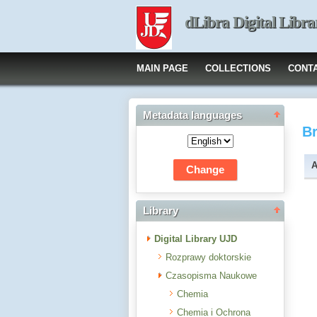
dLibra Digital Libra
MAIN PAGE
COLLECTIONS
CONT
Metadata languages
B
A
Library
Digital Library UJD
Rozprawy doktorskie
Czasopisma Naukowe
Chemia
Chemia i Ochrona