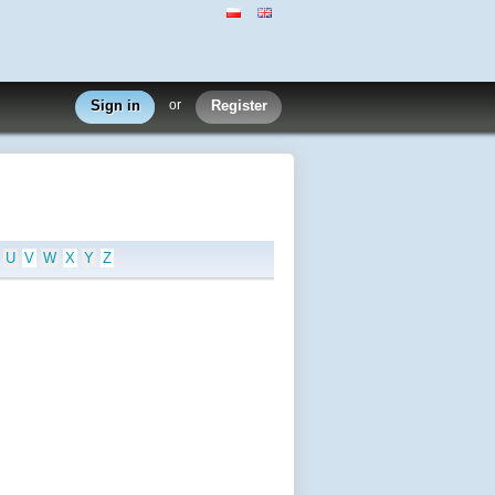
Sign in
or
Register
U
V
W
X
Y
Z