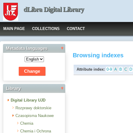
dLibra Digital Library
MAIN PAGE
COLLECTIONS
CONTACT
Metadata languages
Browsing indexes
Attribute index:
0-9
A
B
C
D
Library
Digital Library UJD
Rozprawy doktorskie
Czasopisma Naukowe
Chemia
Chemia i Ochrona