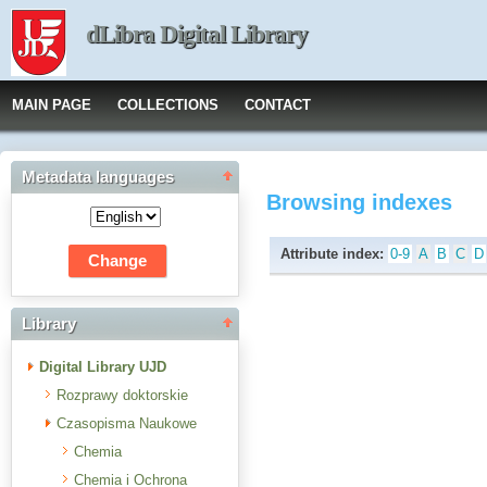
dLibra Digital Library
MAIN PAGE
COLLECTIONS
CONTACT
Metadata languages
Browsing indexes
Attribute index:
0-9
A
B
C
D
Library
Digital Library UJD
Rozprawy doktorskie
Czasopisma Naukowe
Chemia
Chemia i Ochrona