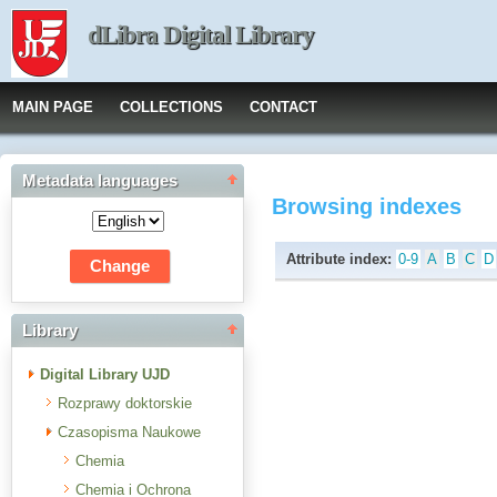
dLibra Digital Library
MAIN PAGE
COLLECTIONS
CONTACT
Metadata languages
Browsing indexes
Attribute index:
0-9
A
B
C
D
Library
Digital Library UJD
Rozprawy doktorskie
Czasopisma Naukowe
Chemia
Chemia i Ochrona