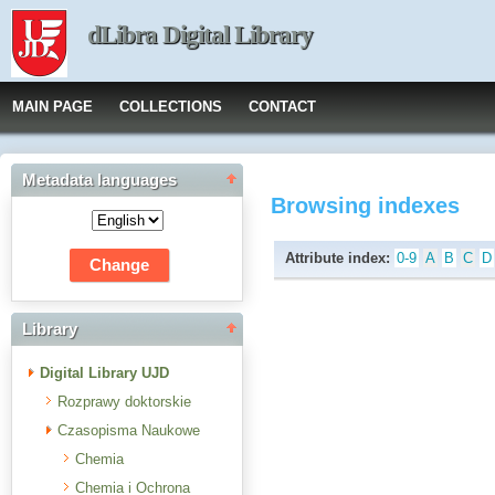
dLibra Digital Library
MAIN PAGE
COLLECTIONS
CONTACT
Metadata languages
Browsing indexes
Attribute index:
0-9
A
B
C
D
Library
Digital Library UJD
Rozprawy doktorskie
Czasopisma Naukowe
Chemia
Chemia i Ochrona