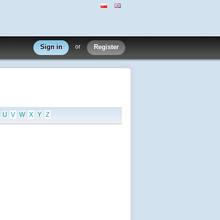
Sign in
or
Register
U
V
W
X
Y
Z