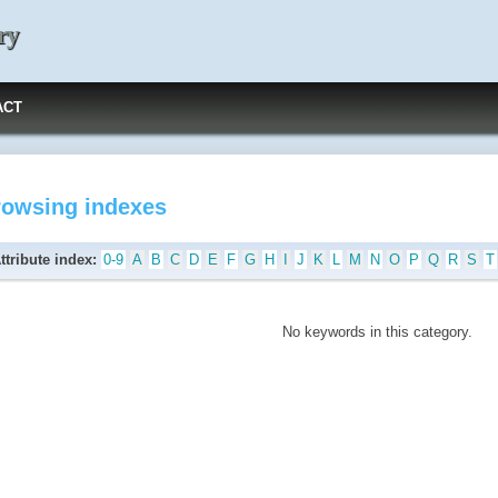
ry
ACT
rowsing indexes
ttribute index:
0-9
A
B
C
D
E
F
G
H
I
J
K
L
M
N
O
P
Q
R
S
T
No keywords in this category.