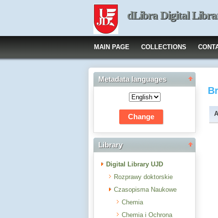
dLibra Digital Libra
MAIN PAGE
COLLECTIONS
CONT
Metadata languages
B
A
Library
Digital Library UJD
Rozprawy doktorskie
Czasopisma Naukowe
Chemia
Chemia i Ochrona