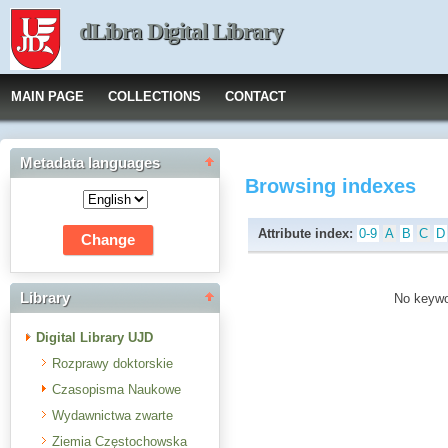
dLibra Digital Library
MAIN PAGE
COLLECTIONS
CONTACT
Metadata languages
Browsing indexes
Attribute index:
0-9
A
B
C
D
Library
No keywor
Digital Library UJD
Rozprawy doktorskie
Czasopisma Naukowe
Wydawnictwa zwarte
Ziemia Częstochowska