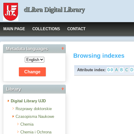
dLibra Digital Library
MAIN PAGE
COLLECTIONS
CONTACT
Metadata languages
Browsing indexes
Attribute index:
0-9
A
B
C
D
Library
Digital Library UJD
Rozprawy doktorskie
Czasopisma Naukowe
Chemia
Chemia i Ochrona