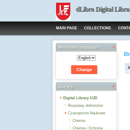
dLibra Digital Libra
MAIN PAGE
COLLECTIONS
CONT
Metadata languages
B
A
Library
Digital Library UJD
Rozprawy doktorskie
Czasopisma Naukowe
Chemia
Chemia i Ochrona