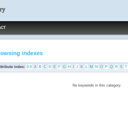
ry
ACT
rowsing indexes
ttribute index:
0-9
A
B
C
D
E
F
G
H
I
J
K
L
M
N
O
P
Q
R
S
T
No keywords in this category.