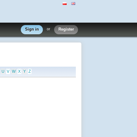
Sign in
or
Register
U
V
W
X
Y
Z